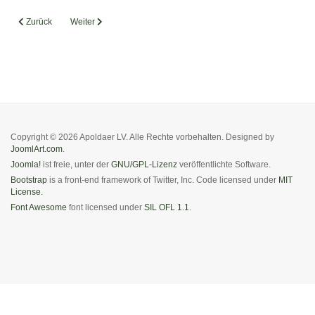
Vorheriger Beitrag: Mitgliederversammlung 2026
Nächster Beitrag: Mitgliederversammlung am 18.06.2025
Zurück
Weiter
Copyright © 2026 Apoldaer LV. Alle Rechte vorbehalten. Designed by
JoomlArt.com
.
Joomla!
ist freie, unter der
GNU/GPL-Lizenz
veröffentlichte Software.
Bootstrap
is a front-end framework of Twitter, Inc. Code licensed under
MIT
License.
Font Awesome
font licensed under
SIL OFL 1.1
.