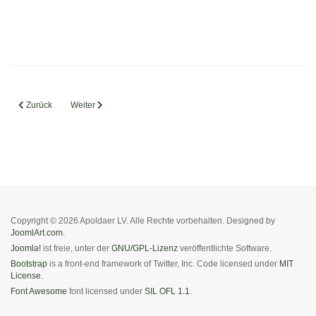
Vorheriger Beitrag: Werden sie Mitglied in unserem Verein!
Nächster Beitrag: Termine & Wettkämpfe 2023
Zurück
Weiter
Copyright © 2026 Apoldaer LV. Alle Rechte vorbehalten. Designed by
JoomlArt.com
.
Joomla!
ist freie, unter der
GNU/GPL-Lizenz
veröffentlichte Software.
Bootstrap
is a front-end framework of Twitter, Inc. Code licensed under
MIT
License.
Font Awesome
font licensed under
SIL OFL 1.1
.