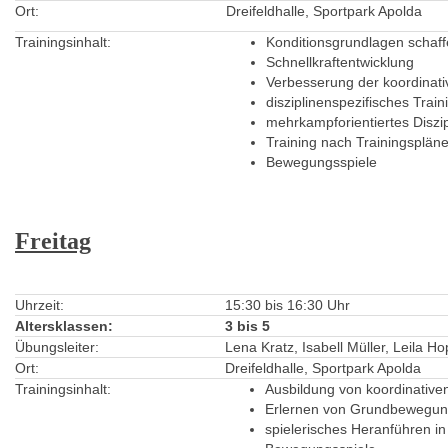
Ort:
Dreifeldhalle, Sportpark Apolda
Trainingsinhalt:
Konditionsgrundlagen schaf
Schnellkraftentwicklung
Verbesserung der koordinati
disziplinenspezifisches Train
mehrkampforientiertes Diszip
Training nach Trainingsplän
Bewegungsspiele
Freitag
Uhrzeit:
15:30 bis 16:30 Uhr
Altersklassen:
3 bis 5
Übungsleiter:
Lena Kratz, Isabell Müller, Leila H
Ort:
Dreifeldhalle, Sportpark Apolda
Trainingsinhalt:
Ausbildung von koordinative
Erlernen von Grundbewegu
spielerisches Heranführen in 