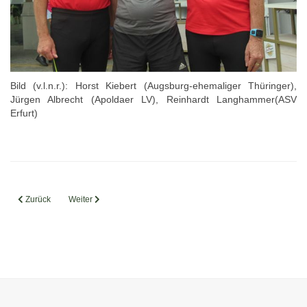
Bild (v.l.n.r.): Horst Kiebert (Augsburg-ehemaliger Thüringer),
Jürgen Albrecht (Apoldaer LV), Reinhardt Langhammer(ASV
Erfurt)
Vorheriger Beitrag: Stellungnahme: SPAM-Mails
Nächster Beitrag: Ereignisreicher Sparkassencup in Weimar
Zurück
Weiter