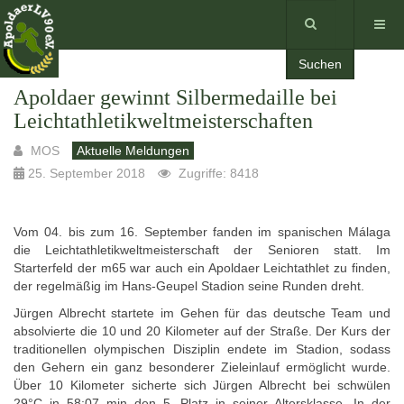
Suchen
Apoldaer gewinnt Silbermedaille bei
Leichtathletikweltmeisterschaften
MOS
Aktuelle Meldungen
25. September 2018
Zugriffe: 8418
Vom 04. bis zum 16. September fanden im spanischen Málaga
die Leichtathletikweltmeisterschaft der Senioren statt. Im
Starterfeld der m65 war auch ein Apoldaer Leichtathlet zu finden,
der regelmäßig im Hans-Geupel Stadion seine Runden dreht.
Jürgen Albrecht startete im Gehen für das deutsche Team und
absolvierte die 10 und 20 Kilometer auf der Straße. Der Kurs der
traditionellen olympischen Disziplin endete im Stadion, sodass
den Gehern ein ganz besonderer Zieleinlauf ermöglicht wurde.
Über 10 Kilometer sicherte sich Jürgen Albrecht bei schwülen
29°C in 58:07 min den 5. Platz in seiner Altersklasse. In der